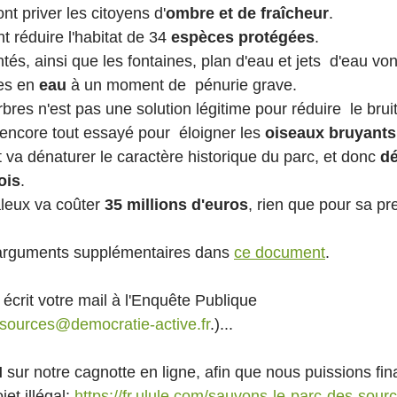
nt priver les citoyens d'
ombre et de fraîcheur
.
nt réduire l'habitat de 34 
espèces protégées
.
ntés, ainsi que les fontaines, plan d'eau et jets  d'eau von
es en 
eau
 à un moment de  pénurie grave.
 encore tout essayé pour  éloigner les 
oiseaux bruyants
tat va dénaturer le caractère historique du parc, et donc 
dé
ois
.
aleux va coûter 
35 millions d'euros
, rien que pour sa p
arguments supplémentaires dans 
ce document
. 
écrit votre mail à l'Enquête Publique 
ssources@democratie-active.fr
.)...
 
sur notre cagnotte en ligne, afin que nous puissions fin
et illégal: 
https://fr.ulule.com/sauvons-le-parc-des-sour