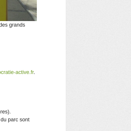
 des grands 
atie-active.fr
.
res).
 du parc sont 