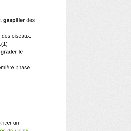
t 
gaspiller
 des 
.(1)
grader le 
remière phase.
ancer un 
ces-de-vichy/