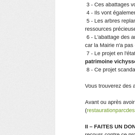
 3 - Ces abattages vo
 4 - Ils vont égaleme
 5 - Les arbres repla
ressources précieus
 6 - L'abattage des arbres n'est pas une solution légitime pour réduire  le bruit des oiseaux, 
car la Mairie n'a pas
 7 - Le projet en l'é
patrimoine vichyss
 8 - Ce projet scand
Vous trouverez des 
Avant ou après avoir 
(
restaurationparcde
II – FAITES UN DON
recours contre ce proj