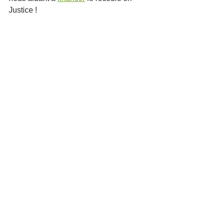
Justice !
Voir tout
Posts récents