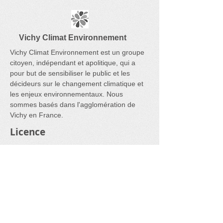
Vichy Climat Environnement
Vichy Climat Environnement est un groupe
citoyen, indépendant et apolitique, qui a
pour but de sensibiliser le public et les
décideurs sur le changement climatique et
les enjeux environnementaux. Nous
sommes basés dans l'agglomération de
Vichy en France.
Licence
Cre
ative Commons Zero: Sauf mention
contraire, toute personne est autorisée à
réutiliser librement les contenus de ce site,
à les améliorer et à les modifier, pour tout
usage, et sans aucune restriction de droit.