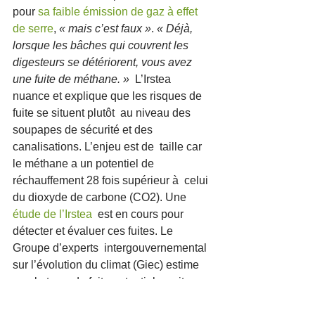
pour 
sa faible émission de gaz à effet 
de serre
, 
«
mais c’est faux
»
. 
«
Déjà, 
lorsque les bâches qui couvrent les 
digesteurs se détériorent, vous avez 
une fuite de méthane.
»
  L’Irstea 
nuance et explique que les risques de 
fuite se situent plutôt  au niveau des 
soupapes de sécurité et des 
canalisations. L’enjeu est de  taille car 
le méthane a un potentiel de 
réchauffement 28 fois supérieur à  celui 
du dioxyde de carbone (CO2). Une 
étude de l’Irstea
  est en cours pour 
détecter et évaluer ces fuites. Le 
Groupe d’experts  intergouvernemental 
sur l’évolution du climat (Giec) estime 
que le taux  de fuite potentiel se situe 
entre 0 et 10 %, mais la faiblesse des 